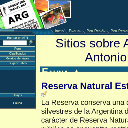
Inicio
English
Por Región
Por Provi
Buscar en ATN
Sitios sobre 
Foro
Antonio
Clasificados
Relatos de viajes
Sugerir Sitios
Fauna
▲
Reserva Natural Es
Atajos
La Reserva conserva una d
Fauna
silvestres de la Argentina 
carácter de Reserva Natura