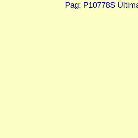
Pag: P10778S Última