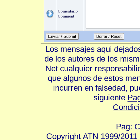
Comentario
Comment
Enviar / Submit
Los mensajes aqui dejados
de los autores de los mism
Net cualquier responsabili
que algunos de estos mens
incurren en falsedad, p
siguiente
Pag
Condic
Pag: C
Copyright
ATN
1999/2011 -