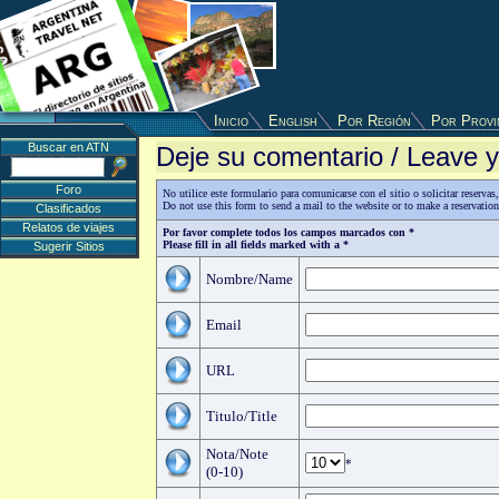
Inicio
English
Por Región
Por Provi
Buscar en ATN
Deje su comentario / Leave
Foro
No utilice este formulario para comunicarse con el sitio o solicitar reserv
Do not use this form to send a mail to the website or to make a reservatio
Clasificados
Relatos de viajes
Por favor complete todos los campos marcados con *
Please fill in all fields marked with a *
Sugerir Sitios
Nombre/Name
Email
URL
Titulo/Title
Nota/Note
*
(0-10)